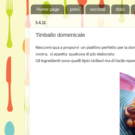
Home page
primi
secondi
dolci
3.4.11
Timballo domenicale
Rieccomi qua a proporvi
un piattino perfetto per la dom
vostra,
si aspetta
qualcosa di più elaborato.
Gli ingredienti sono quelli tipici siciliani ma di facile re