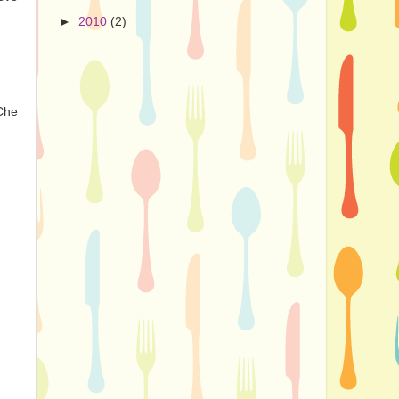
►
2010
(2)
 Che