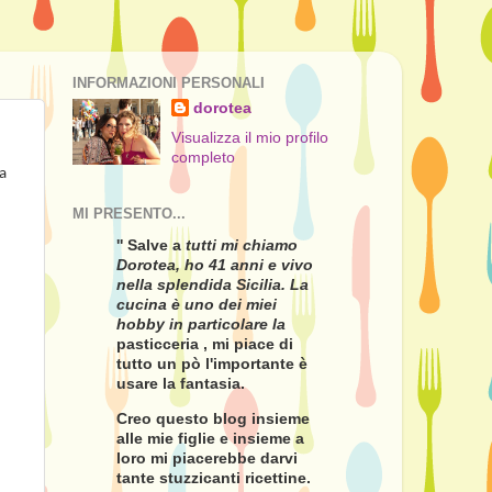
INFORMAZIONI PERSONALI
dorotea
Visualizza il mio profilo
completo
la
MI PRESENTO...
'' Salve a
tutti mi chiamo
Dorotea, ho 41 anni e vivo
nella splendida Sicilia. La
cucina è uno dei miei
hobby in particolare la
pasticceria , mi piace di
tutto un pò l'importante è
usare la fantasia.
Creo questo blog insieme
alle mie figlie e insieme a
loro mi piacerebbe darvi
tante stuzzicanti ricettine.