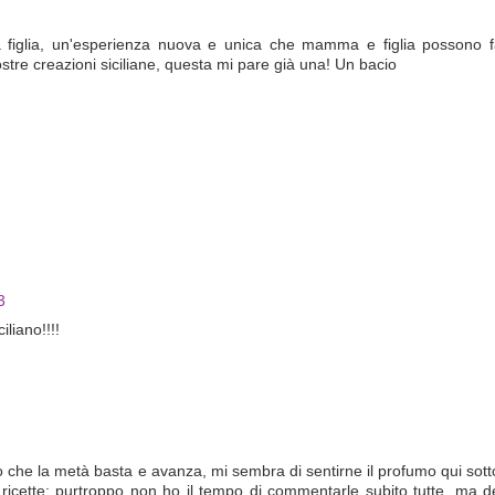
a figlia, un'esperienza nuova e unica che mamma e figlia possono f
ostre creazioni siciliane, questa mi pare già una! Un bacio
3
liano!!!!
o che la metà basta e avanza, mi sembra di sentirne il profumo qui sott
e ricette: purtroppo non ho il tempo di commentarle subito tutte, ma 