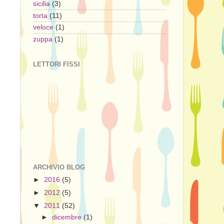
sicilia
(3)
torta
(11)
veloce
(1)
zuppa
(1)
LETTORI FISSI
ARCHIVIO BLOG
►
2016
(5)
►
2012
(5)
▼
2011
(52)
►
dicembre
(1)