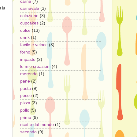
carne
(7)
 la
carnevale
(3)
colazione
(3)
cupcakes
(2)
dolce
(13)
drink
(1)
facile e veloce
(3)
forno
(5)
impasto
(2)
le mie creazioni
(4)
merenda
(1)
pane
(2)
pasta
(9)
pesce
(2)
pizza
(3)
pollo
(5)
primo
(9)
ricette dal mondo
(1)
secondo
(9)